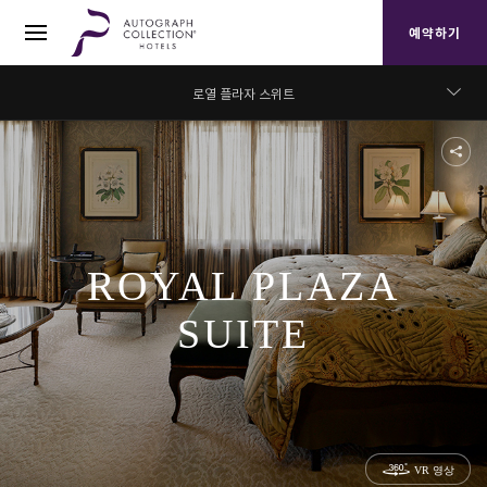
예약하기
로열 플라자 스위트
전체보기
룸 & 스위트
디럭스 룸
프리미어 스위트
ROYAL PLAZA
플라자 스위트
레지덴셜 스위트
SUITE
프레스티지 스위트
프레지덴셜 스위트
로열 플라자 스위트
클럽라운지
VR 영상