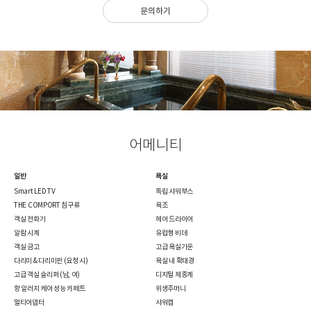
문의하기
어메니티
일반
욕실
Smart LED TV
독립 샤워부스
THE COMPORT 침구류
욕조
객실 전화기
헤어 드라이어
알람 시계
유럽형 비데
객실 금고
고급 욕실가운
다리미 & 다리미판 (요청 시)
욕실 내 확대경
고급 객실 슬리퍼 (남, 여)
디지털 체중계
항 알러지 케어 성능 카페트
위생주머니
멀티어댑터
샤워캡