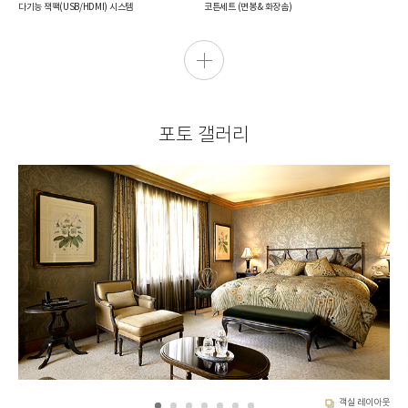
다기능 잭팩(USB/HDMI) 시스템
코튼세트 (면봉 & 화장솜)
(TV 연결 가능)
머리빗
객실 온도 중앙 조절 시스템
바느질 세트
조명, 커튼 전자동 시스템
핸드 타월
RFID 도어락 시스템
페이스 타월
음성 사서함 시스템
배스 타월
옷솔
비상벨
포토 갤러리
구둣주걱
최고급 대리석 SPA욕조
쇼핑백
건식 사우나
옷걸이
비상용품 (손전등, 마스크)
미니바
서비스
냉장고
고객 짐 보관 및 공항 배송 서비스 (유료)
네스프레소 머신
무료 초고속 인터넷 랜선 및 Wi-Fi
네스프레소 캡슐 (1일 3개 무료)
24시간 IT 버틀러
무선 전기주전자
24시간 룸서비스
무료 생수 (1일 2병)
익스프레스 체크아웃 서비스
무료 티, 커피
횟수 제한 없이 신속한 객실 청소 서비스
물컵, 찻잔
모닝콜 서비스
와인잔
주요 산책 지도 (생수 1병 & 타올)
신문 (무료)
객실 레이아웃
턴다운 서비스