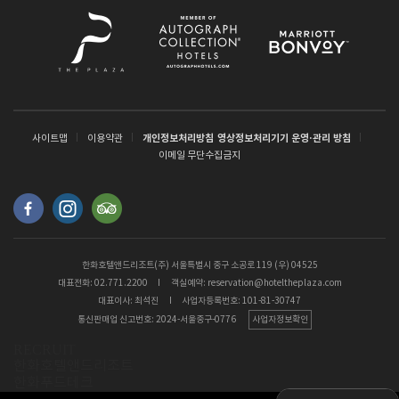
사이트맵
이용약관
개인정보처리방침
영상정보처리기기 운영·관리 방침
이메일 무단수집금지
한화호텔앤드리조트(주) 서울특별시 중구 소공로 119 (우) 04525
대표전화:
02.771.2200
I
객실예약: reservation@hoteltheplaza.com
대표이사: 최석진
I
사업자등록번호: 101-81-30747
통신판매업 신고번호: 2024-서울중구-0776
사업자정보확인
RECRUIT
한화호텔앤드리조트
한화푸드테크