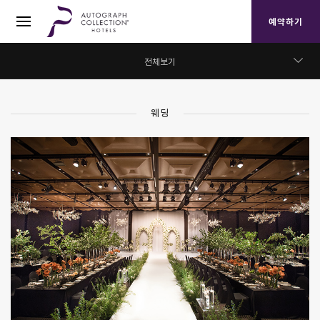
예약하기
전체보기
전체보기
웨딩
웨딩
연회
그랜드볼룸
다이아몬드홀
루비홀
메이플홀
오키드홀
오팔룸
오크룸
파인 & 뱀부룸