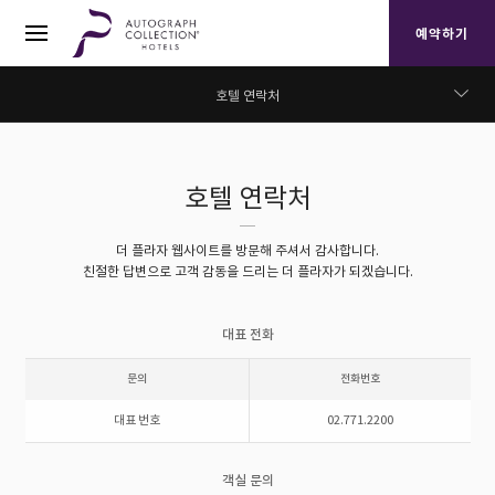
예약하기
호텔 연락처
호텔 연락처
호텔 연락처
층별 안내
더 플라자 웹사이트를 방문해 주셔서 감사합니다.
자주하는 질문
친절한 답변으로 고객 감동을 드리는 더 플라자가 되겠습니다.
문의하기
대표 전화
고객의 소리
문의
전화번호
대표 번호
02.771.2200
온라인 뉴스레터
객실 문의