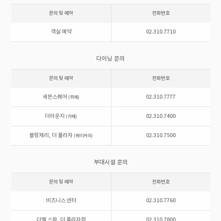
문의 및 예약
전화번호
객실 예약
02.310.7710
다이닝 문의
문의 및 예약
전화번호
세븐스퀘어
02.310.7777
(뷔페)
더라운지
02.310.7400
(카페)
블랑제리, 더 플라자
02.310.7500
(베이커리)
부대시설 문의
문의 및 예약
전화번호
비즈니스 센터
02.310.7760
더벨 스파, 더 플라자점
02.310.7800